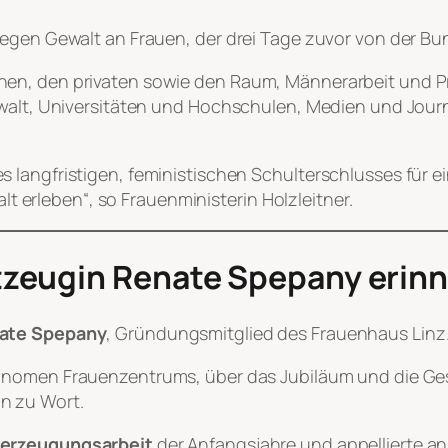
gegen Gewalt an Frauen, der drei Tage zuvor von der 
en, den privaten sowie den Raum, Männerarbeit und Prä
ewalt, Universitäten und Hochschulen, Medien und Jour
nes langfristigen, feministischen Schulterschlusses für 
t erleben“, so Frauenministerin Holzleitner.
zeugin Renate Spepany erinne
ate Spepany
, Gründungsmitglied des Frauenhaus Linz
tonomen Frauenzentrums, über das Jubiläum und die Ge
n zu Wort.
erzeugungsarbeit
der Anfangsjahre und appellierte 