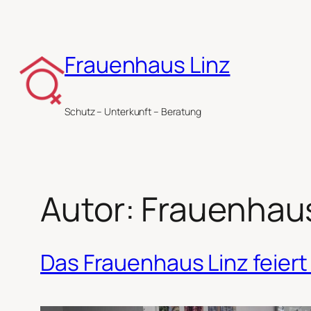
Zum
Inhalt
springen
Frauenhaus Linz
Schutz – Unterkunft – Beratung
Autor:
Frauenhaus
Das Frauenhaus Linz feiert